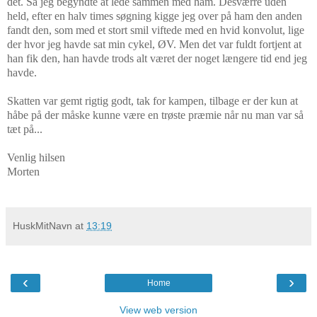
det. Så jeg begyndte at lede sammen med ham. Desværre uden
held, efter en halv times søgning kigge jeg over på ham den anden
fandt den, som med et stort smil viftede med en hvid konvolut, lige
der hvor jeg havde sat min cykel, ØV. Men det var fuldt fortjent at
han fik den, han havde trods alt været der noget længere tid end jeg
havde.
Skatten var gemt rigtig godt, tak for kampen, tilbage er der kun at
håbe på der måske kunne være en trøste præmie når nu man var så
tæt på...
Venlig hilsen
Morten
HuskMitNavn
at
13:19
‹
›
Home
View web version