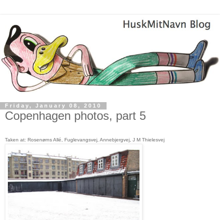
Friday, January 08, 2010
Copenhagen photos, part 5
Taken at: Rosenørns Allé, Fuglevangsvej, Annebjergvej, J M Thielesvej