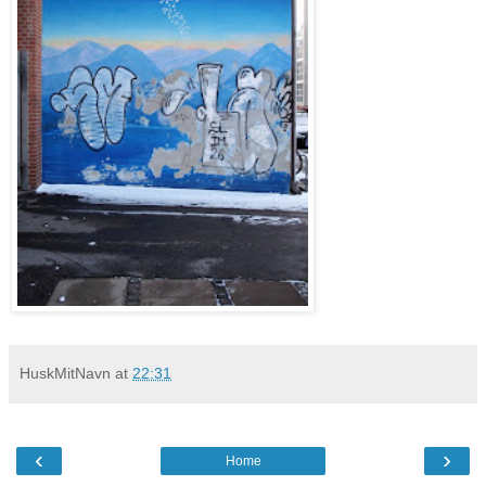
HuskMitNavn
at
22:31
‹
›
Home